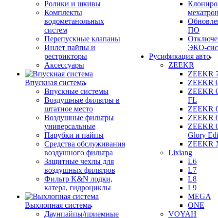
Ролики и шкивы
Клониро
Комплекты
мехатро
водометанольных
Обновле
систем
ПО
Перепускные клапаны
Отключе
Инлет пайпы и
ЭКО-сис
рестрикторы
Русификация авто
Аксессуары
ZEEKR
ZEEKR 
Впускная система
ZEEKR 
Впускные системы
ZEEKR 
Воздушные фильтры в
FL
штатное место
ZEEKR 
Воздушные фильтры
ZEEKR 
универсальные
ZEEKR 
Парубки и пайпы
Glory Edi
Средства обслуживания
ZEEKR 
воздушного фильтра
Lixiang
Защитные чехлы для
L6
воздушных фильтров
L7
Фильтр K&N лодки,
L8
катера, гидроциклы
L9
MEGA
Выхлопная система
ONE
Даунпайпы/приемные
VOYAH