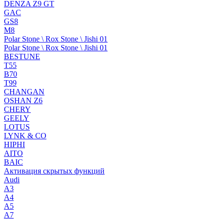
DENZA Z9 GT
GAC
GS8
M8
Polar Stone \ Rox Stone \ Jishi 01
Polar Stone \ Rox Stone \ Jishi 01
BESTUNE
T55
B70
T99
CHANGAN
OSHAN Z6
CHERY
GEELY
LOTUS
LYNK & CO
HIPHI
AITO
BAIC
Активация скрытых функций
Audi
A3
A4
A5
A7