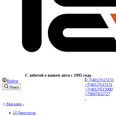
C заботой о вашем авто с 1995 года
+7(4012)515151
Войти
+7(4012)515151
Поиск
+7(4012)515000
+79097832727
Магазин