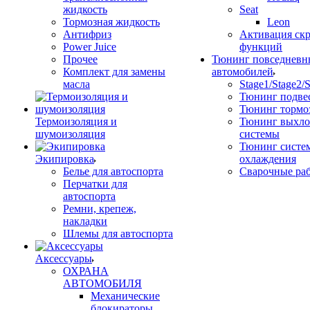
жидкость
Seat
Тормозная жидкость
Leon
Антифриз
Активация ск
Power Juice
функций
Прочее
Тюнинг повседневн
Комплект для замены
автомобилей
масла
Stage1/Stage2/
Тюнинг подве
Тюнинг тормо
Термоизоляция и
Тюнинг выхл
шумоизоляция
системы
Тюнинг систе
Экипировка
охлаждения
Белье для автоспорта
Сварочные ра
Перчатки для
автоспорта
Ремни, крепеж,
накладки
Шлемы для автоспорта
Аксессуары
ОХРАНА
АВТОМОБИЛЯ
Механические
блокираторы