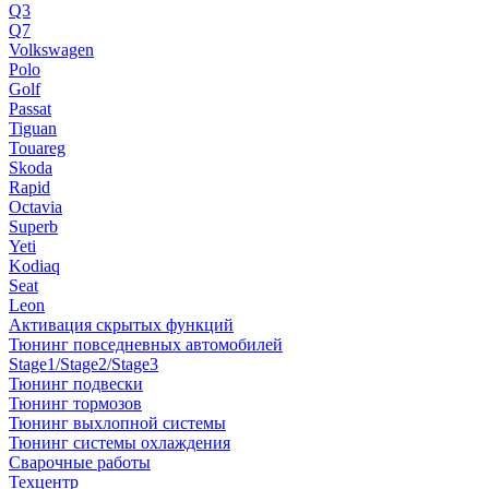
Q3
Q7
Volkswagen
Polo
Golf
Passat
Tiguan
Touareg
Skoda
Rapid
Octavia
Superb
Yeti
Kodiaq
Seat
Leon
Активация скрытых функций
Тюнинг повседневных автомобилей
Stage1/Stage2/Stage3
Тюнинг подвески
Тюнинг тормозов
Тюнинг выхлопной системы
Тюнинг системы охлаждения
Сварочные работы
Техцентр