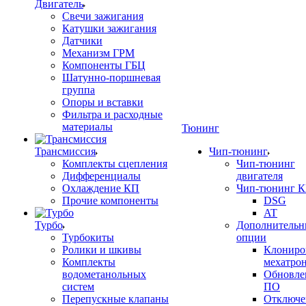
Двигатель
Свечи зажигания
Катушки зажигания
Датчики
Механизм ГРМ
Компоненты ГБЦ
Шатунно-поршневая
группа
Опоры и вставки
Фильтра и расходные
материалы
Тюнинг
Трансмиссия
Чип-тюнинг
Комплекты сцепления
Чип-тюнинг
Дифференциалы
двигателя
Охлаждение КП
Чип-тюнинг 
Прочие компоненты
DSG
AT
Турбо
Дополнительн
Турбокиты
опции
Ролики и шкивы
Клониро
Комплекты
мехатро
водометанольных
Обновле
систем
ПО
Перепускные клапаны
Отключе