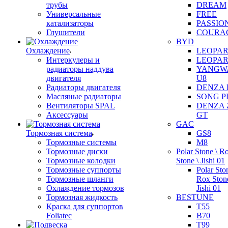
трубы
DREAM
Универсальные
FREE
катализаторы
PASSIO
Глушители
COURA
BYD
Охлаждение
LEOPAR
Интеркулеры и
LEOPAR
радиаторы наддува
YANGW
двигателя
U8
Радиаторы двигателя
DENZA 
Масляные радиаторы
SONG P
Вентиляторы SPAL
DENZA 
Аксессуары
GT
GAC
Тормозная система
GS8
Тормозные системы
M8
Тормозные диски
Polar Stone \ R
Тормозные колодки
Stone \ Jishi 01
Тормозные суппорты
Polar Sto
Тормозные шланги
Rox Stone
Охлаждение тормозов
Jishi 01
Тормозная жидкость
BESTUNE
Краска для суппортов
T55
Foliatec
B70
T99