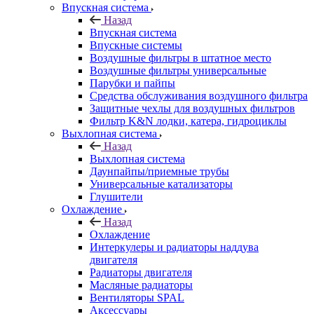
Впускная система
Назад
Впускная система
Впускные системы
Воздушные фильтры в штатное место
Воздушные фильтры универсальные
Парубки и пайпы
Средства обслуживания воздушного фильтра
Защитные чехлы для воздушных фильтров
Фильтр K&N лодки, катера, гидроциклы
Выхлопная система
Назад
Выхлопная система
Даунпайпы/приемные трубы
Универсальные катализаторы
Глушители
Охлаждение
Назад
Охлаждение
Интеркулеры и радиаторы наддува
двигателя
Радиаторы двигателя
Масляные радиаторы
Вентиляторы SPAL
Аксессуары