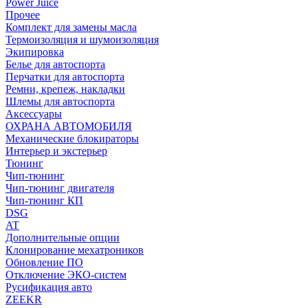
Power Juice
Прочее
Комплект для замены масла
Термоизоляция и шумоизоляция
Экипировка
Белье для автоспорта
Перчатки для автоспорта
Ремни, крепеж, накладки
Шлемы для автоспорта
Аксессуары
ОХРАНА АВТОМОБИЛЯ
Механические блокираторы
Интерьер и экстерьер
Тюнинг
Чип-тюнинг
Чип-тюнинг двигателя
Чип-тюнинг КП
DSG
AT
Дополнительные опции
Клонирование мехатроников
Обновление ПО
Отключение ЭКО-систем
Русификация авто
ZEEKR