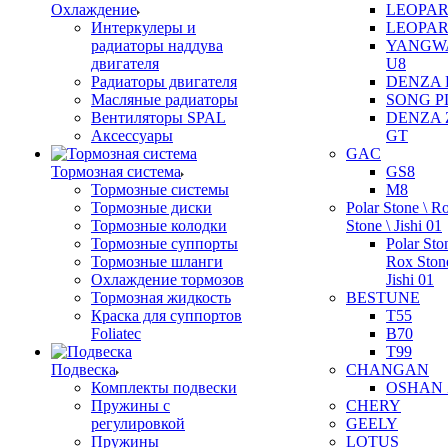
Охлаждение
LEOPAR
Интеркулеры и
LEOPAR
радиаторы наддува
YANGW
двигателя
U8
Радиаторы двигателя
DENZA 
Масляные радиаторы
SONG P
Вентиляторы SPAL
DENZA 
Аксессуары
GT
GAC
Тормозная система
GS8
Тормозные системы
M8
Тормозные диски
Polar Stone \ R
Тормозные колодки
Stone \ Jishi 01
Тормозные суппорты
Polar Sto
Тормозные шланги
Rox Stone
Охлаждение тормозов
Jishi 01
Тормозная жидкость
BESTUNE
Краска для суппортов
T55
Foliatec
B70
T99
Подвеска
CHANGAN
Комплекты подвески
OSHAN 
Пружины с
CHERY
регулировкой
GEELY
Пружины
LOTUS