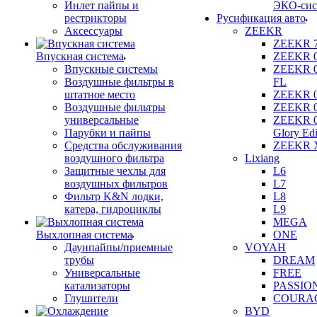
Инлет пайпы и
ЭКО-сис
рестрикторы
Русификация авто
Аксессуары
ZEEKR
ZEEKR 
Впускная система
ZEEKR 
Впускные системы
ZEEKR 
Воздушные фильтры в
FL
штатное место
ZEEKR 
Воздушные фильтры
ZEEKR 
универсальные
ZEEKR 
Парубки и пайпы
Glory Edi
Средства обслуживания
ZEEKR 
воздушного фильтра
Lixiang
Защитные чехлы для
L6
воздушных фильтров
L7
Фильтр K&N лодки,
L8
катера, гидроциклы
L9
MEGA
Выхлопная система
ONE
Даунпайпы/приемные
VOYAH
трубы
DREAM
Универсальные
FREE
катализаторы
PASSIO
Глушители
COURA
BYD