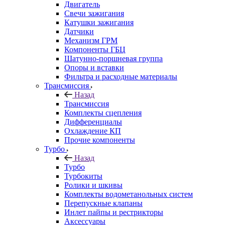
Двигатель
Свечи зажигания
Катушки зажигания
Датчики
Механизм ГРМ
Компоненты ГБЦ
Шатунно-поршневая группа
Опоры и вставки
Фильтра и расходные материалы
Трансмиссия
Назад
Трансмиссия
Комплекты сцепления
Дифференциалы
Охлаждение КП
Прочие компоненты
Турбо
Назад
Турбо
Турбокиты
Ролики и шкивы
Комплекты водометанольных систем
Перепускные клапаны
Инлет пайпы и рестрикторы
Аксессуары