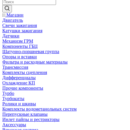
Магазин
Двигатель
Свечи зажигания
Катушки зажигания
Датчики
Механизм ГРМ
Компоненты ГБЦ
Шатунно-поршневая группа
Опоры и вставки
Фильтра и расходные материалы
Трансмиссия
Комплекты сцепления
Дифференциалы
Охлаждение КП
Прочие компоненты
Турбо
Турбокиты
Ролики и шкивы
Комплекты водометанольных систем
Перепускные клапаны
Инлет пайпы и рестрикторы
Аксессуары
Впускная система