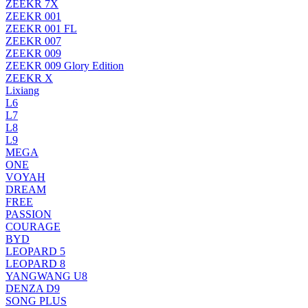
ZEEKR 7X
ZEEKR 001
ZEEKR 001 FL
ZEEKR 007
ZEEKR 009
ZEEKR 009 Glory Edition
ZEEKR X
Lixiang
L6
L7
L8
L9
MEGA
ONE
VOYAH
DREAM
FREE
PASSION
COURAGE
BYD
LEOPARD 5
LEOPARD 8
YANGWANG U8
DENZA D9
SONG PLUS