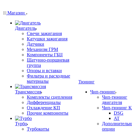
Магазин
Двигатель
Свечи зажигания
Катушки зажигания
Датчики
Механизм ГРМ
Компоненты ГБЦ
Шатунно-поршневая
группа
Опоры и вставки
Фильтра и расходные
материалы
Тюнинг
Трансмиссия
Чип-тюнинг
Комплекты сцепления
Чип-тюнинг
Дифференциалы
двигателя
Охлаждение КП
Чип-тюнинг 
Прочие компоненты
DSG
AT
Турбо
Дополнительн
Турбокиты
опции