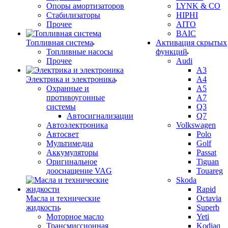
Опоры амортизаторов
LYNK & CO
Стабилизаторы
HIPHI
Прочее
AITO
BAIC
Топливная система
Активация скрытых
Топливные насосы
функций
Прочее
Audi
A3
Электрика и электроника
A4
Охранные и
A5
противоугонные
A7
системы
Q3
Автосигнализации
Q7
Автоэлектроника
Volkswagen
Автосвет
Polo
Мультимедиа
Golf
Аккумуляторы
Passat
Оригинальное
Tiguan
дооснащение VAG
Touareg
Skoda
Rapid
Масла и технические
Octavia
жидкости
Superb
Моторное масло
Yeti
Трансмиссионная
Kodiaq