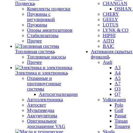
Подвеска
CHANGAN
Комплекты подвески
OSHAN 
Пружины с
CHERY
регулировкой
GEELY
Пружины
LOTUS
Опоры амортизаторов
LYNK & CO
Стабилизаторы
HIPHI
Прочее
AITO
BAIC
Топливная система
Активация скрытых
Топливные насосы
функций
Прочее
Audi
A3
Электрика и электроника
A4
Охранные и
A5
противоугонные
A7
системы
Q3
Автосигнализации
Q7
Автоэлектроника
Volkswagen
Автосвет
Polo
Мультимедиа
Golf
Аккумуляторы
Passat
Оригинальное
Tiguan
дооснащение VAG
Touareg
Skoda