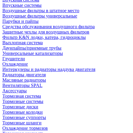
Впускные системы
Воздушные фильтры в штатное место
Воздушные фильтры универсальные
Парубки и пайпы
Средства обслуживания воздушного фильтра
Защитные чехлы для воздушных фильтров
Фильтр K&N лодки, катера, гидроциклы
Выхлопная система
Даунпайпы/приемные трубы
Универсальные катализаторы
Глушители
Охлаждение
Интеркулеры и радиаторы наддува двигателя
Радиаторы двигателя
Масляные радиаторы
Вентиляторы SPAL
Аксессуары
Тормозная система
Тормозные системы
Тормозные диски
Тормозные колодки
Тормозные суппорты
Тормозные шланги
Охлаждение тормозов