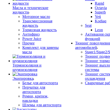
Rapid
Масла и технические
Octavia
жидкости
Superb
Моторное масло
Yeti
Трансмиссионная
Kodiaq
жидкость
Seat
Тормозная жидкость
Leon
Антифриз
Активация ск
Power Juice
функций
Прочее
Тюнинг повседневн
Комплект для замены
автомобилей
масла
Stage1/Stage2/
Тюнинг подве
Тюнинг тормо
Термоизоляция и
Тюнинг выхл
шумоизоляция
системы
Тюнинг систе
Экипировка
охлаждения
Белье для автоспорта
Сварочные ра
Перчатки для
автоспорта
Ремни, крепеж,
накладки
Шлемы для автоспорта