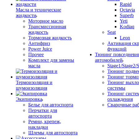
Rapid
Масла и технические
Octavia
жидкости
Superb
Моторное масло
Yeti
Трансмиссионная
Kodiaq
жидкость
Seat
Тормозная жидкость
Leon
Антифриз
Активация ск
Power Juice
функций
Прочее
Тюнинг повседневн
Комплект для замены
автомобилей
масла
Stage1/Stage2/
Тюнинг подве
Тюнинг тормо
Термоизоляция и
Тюнинг выхл
шумоизоляция
системы
Тюнинг систе
Экипировка
охлаждения
Белье для автоспорта
Сварочные ра
Перчатки для
автоспорта
Ремни, крепеж,
накладки
Шлемы для автоспорта