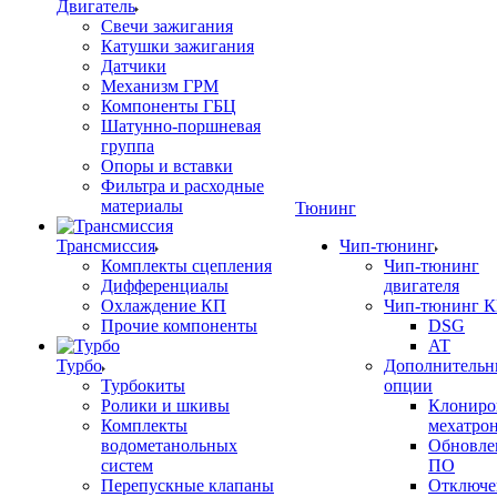
Двигатель
Свечи зажигания
Катушки зажигания
Датчики
Механизм ГРМ
Компоненты ГБЦ
Шатунно-поршневая
группа
Опоры и вставки
Фильтра и расходные
материалы
Тюнинг
Трансмиссия
Чип-тюнинг
Комплекты сцепления
Чип-тюнинг
Дифференциалы
двигателя
Охлаждение КП
Чип-тюнинг 
Прочие компоненты
DSG
AT
Турбо
Дополнительн
Турбокиты
опции
Ролики и шкивы
Клониро
Комплекты
мехатро
водометанольных
Обновле
систем
ПО
Перепускные клапаны
Отключе