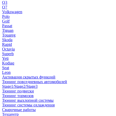
Q3
Q7
Volkswagen
Polo
Golf
Passat
Tiguan
Touareg
Skoda
Rapid
Octavia
Superb
Yeti
Kodiaq
Seat
Leon
Активация скрытых функций
Тюнинг повседневных автомобилей
Stage1/Stage2/Stage3
Тюнинг подвески
Тюнинг тормозов
Тюнинг выхлопной системы
Тюнинг системы охлаждения
Сварочные работы
Техцентр