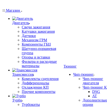
Магазин
Двигатель
Свечи зажигания
Катушки зажигания
Датчики
Механизм ГРМ
Компоненты ГБЦ
Шатунно-поршневая
группа
Опоры и вставки
Фильтра и расходные
материалы
Тюнинг
Трансмиссия
Чип-тюнинг
Комплекты сцепления
Чип-тюнинг
Дифференциалы
двигателя
Охлаждение КП
Чип-тюнинг 
Прочие компоненты
DSG
AT
Турбо
Дополнительн
Турбокиты
опции