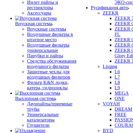
Инлет пайпы и
ЭКО-сис
рестрикторы
Русификация авто
Аксессуары
ZEEKR
ZEEKR 
Впускная система
ZEEKR 
Впускные системы
ZEEKR 
Воздушные фильтры в
FL
штатное место
ZEEKR 
Воздушные фильтры
ZEEKR 
универсальные
ZEEKR 
Парубки и пайпы
Glory Edi
Средства обслуживания
ZEEKR 
воздушного фильтра
Lixiang
Защитные чехлы для
L6
воздушных фильтров
L7
Фильтр K&N лодки,
L8
катера, гидроциклы
L9
MEGA
Выхлопная система
ONE
Даунпайпы/приемные
VOYAH
трубы
DREAM
Универсальные
FREE
катализаторы
PASSIO
Глушители
COURA
BYD