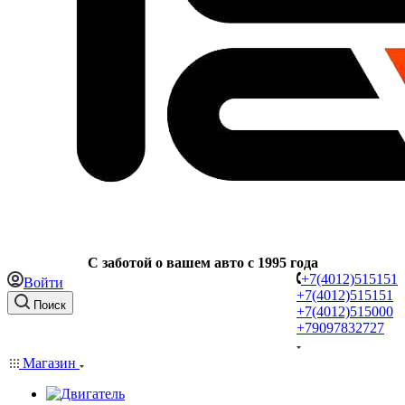
C заботой о вашем авто с 1995 года
+7(4012)515151
Войти
+7(4012)515151
Поиск
+7(4012)515000
+79097832727
Магазин