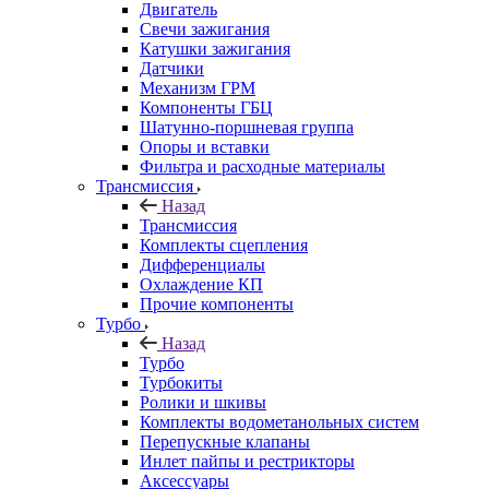
Двигатель
Свечи зажигания
Катушки зажигания
Датчики
Механизм ГРМ
Компоненты ГБЦ
Шатунно-поршневая группа
Опоры и вставки
Фильтра и расходные материалы
Трансмиссия
Назад
Трансмиссия
Комплекты сцепления
Дифференциалы
Охлаждение КП
Прочие компоненты
Турбо
Назад
Турбо
Турбокиты
Ролики и шкивы
Комплекты водометанольных систем
Перепускные клапаны
Инлет пайпы и рестрикторы
Аксессуары