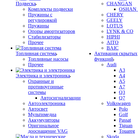
Подвеска
CHANGAN
Комплекты подвески
OSHAN 
Пружины с
CHERY
регулировкой
GEELY
Пружины
LOTUS
Опоры амортизаторов
LYNK & CO
Стабилизаторы
HIPHI
Прочее
AITO
BAIC
Топливная система
Активация скрытых
Топливные насосы
функций
Прочее
Audi
A3
Электрика и электроника
A4
Охранные и
A5
противоугонные
A7
системы
Q3
Автосигнализации
Q7
Автоэлектроника
Volkswagen
Автосвет
Polo
Мультимедиа
Golf
Аккумуляторы
Passat
Оригинальное
Tiguan
дооснащение VAG
Touareg
Skoda