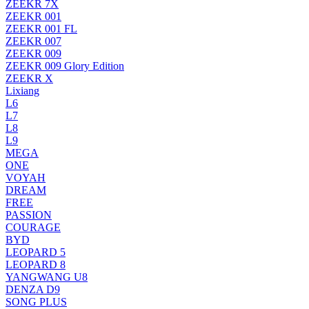
ZEEKR 7X
ZEEKR 001
ZEEKR 001 FL
ZEEKR 007
ZEEKR 009
ZEEKR 009 Glory Edition
ZEEKR X
Lixiang
L6
L7
L8
L9
MEGA
ONE
VOYAH
DREAM
FREE
PASSION
COURAGE
BYD
LEOPARD 5
LEOPARD 8
YANGWANG U8
DENZA D9
SONG PLUS