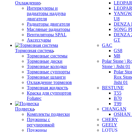
Охлаждение
LEOPAR
Интеркулеры и
LEOPAR
радиаторы наддува
YANGW
двигателя
U8
Радиаторы двигателя
DENZA 
Масляные радиаторы
SONG P
Вентиляторы SPAL
DENZA 
Аксессуары
GT
GAC
Тормозная система
GS8
Тормозные системы
M8
Тормозные диски
Polar Stone \ R
Тормозные колодки
Stone \ Jishi 01
Тормозные суппорты
Polar Sto
Тормозные шланги
Rox Stone
Охлаждение тормозов
Jishi 01
Тормозная жидкость
BESTUNE
Краска для суппортов
T55
Foliatec
B70
T99
Подвеска
CHANGAN
Комплекты подвески
OSHAN 
Пружины с
CHERY
регулировкой
GEELY
Пружины
LOTUS