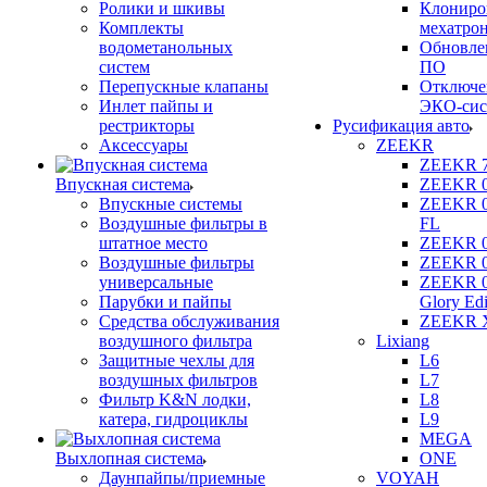
Ролики и шкивы
Клониро
Комплекты
мехатро
водометанольных
Обновле
систем
ПО
Перепускные клапаны
Отключе
Инлет пайпы и
ЭКО-сис
рестрикторы
Русификация авто
Аксессуары
ZEEKR
ZEEKR 
Впускная система
ZEEKR 
Впускные системы
ZEEKR 
Воздушные фильтры в
FL
штатное место
ZEEKR 
Воздушные фильтры
ZEEKR 
универсальные
ZEEKR 
Парубки и пайпы
Glory Edi
Средства обслуживания
ZEEKR 
воздушного фильтра
Lixiang
Защитные чехлы для
L6
воздушных фильтров
L7
Фильтр K&N лодки,
L8
катера, гидроциклы
L9
MEGA
Выхлопная система
ONE
Даунпайпы/приемные
VOYAH