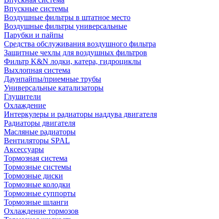
Впускные системы
Воздушные фильтры в штатное место
Воздушные фильтры универсальные
Парубки и пайпы
Средства обслуживания воздушного фильтра
Защитные чехлы для воздушных фильтров
Фильтр K&N лодки, катера, гидроциклы
Выхлопная система
Даунпайпы/приемные трубы
Универсальные катализаторы
Глушители
Охлаждение
Интеркулеры и радиаторы наддува двигателя
Радиаторы двигателя
Масляные радиаторы
Вентиляторы SPAL
Аксессуары
Тормозная система
Тормозные системы
Тормозные диски
Тормозные колодки
Тормозные суппорты
Тормозные шланги
Охлаждение тормозов