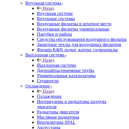
Впускная система
Назад
Впускная система
Впускные системы
Воздушные фильтры в штатное место
Воздушные фильтры универсальные
Парубки и пайпы
Средства обслуживания воздушного фильтра
Защитные чехлы для воздушных фильтров
Фильтр K&N лодки, катера, гидроциклы
Выхлопная система
Назад
Выхлопная система
Даунпайпы/приемные трубы
Универсальные катализаторы
Глушители
Охлаждение
Назад
Охлаждение
Интеркулеры и радиаторы наддува
двигателя
Радиаторы двигателя
Масляные радиаторы
Вентиляторы SPAL
Аксессуары