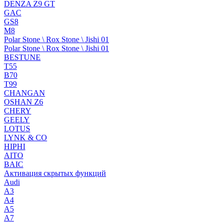
DENZA Z9 GT
GAC
GS8
M8
Polar Stone \ Rox Stone \ Jishi 01
Polar Stone \ Rox Stone \ Jishi 01
BESTUNE
T55
B70
T99
CHANGAN
OSHAN Z6
CHERY
GEELY
LOTUS
LYNK & CO
HIPHI
AITO
BAIC
Активация скрытых функций
Audi
A3
A4
A5
A7