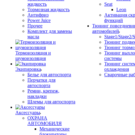
жидкость
Seat
Тормозная жидкость
Leon
Антифриз
Активация ск
Power Juice
функций
Прочее
Тюнинг повседневн
Комплект для замены
автомобилей
масла
Stage1/Stage2/
Тюнинг подве
Тюнинг тормо
Термоизоляция и
Тюнинг выхл
шумоизоляция
системы
Тюнинг систе
Экипировка
охлаждения
Белье для автоспорта
Сварочные ра
Перчатки для
автоспорта
Ремни, крепеж,
накладки
Шлемы для автоспорта
Аксессуары
ОХРАНА
АВТОМОБИЛЯ
Механические
блокираторы