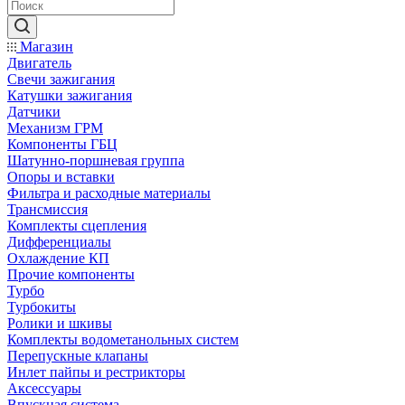
Магазин
Двигатель
Свечи зажигания
Катушки зажигания
Датчики
Механизм ГРМ
Компоненты ГБЦ
Шатунно-поршневая группа
Опоры и вставки
Фильтра и расходные материалы
Трансмиссия
Комплекты сцепления
Дифференциалы
Охлаждение КП
Прочие компоненты
Турбо
Турбокиты
Ролики и шкивы
Комплекты водометанольных систем
Перепускные клапаны
Инлет пайпы и рестрикторы
Аксессуары
Впускная система