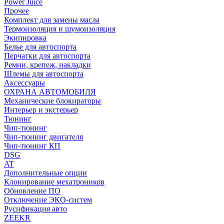
Power Juice
Прочее
Комплект для замены масла
Термоизоляция и шумоизоляция
Экипировка
Белье для автоспорта
Перчатки для автоспорта
Ремни, крепеж, накладки
Шлемы для автоспорта
Аксессуары
ОХРАНА АВТОМОБИЛЯ
Механические блокираторы
Интерьер и экстерьер
Тюнинг
Чип-тюнинг
Чип-тюнинг двигателя
Чип-тюнинг КП
DSG
AT
Дополнительные опции
Клонирование мехатроников
Обновление ПО
Отключение ЭКО-систем
Русификация авто
ZEEKR