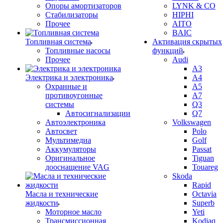
Опоры амортизаторов
LYNK & CO
Стабилизаторы
HIPHI
Прочее
AITO
BAIC
Топливная система
Активация скрытых
Топливные насосы
функций
Прочее
Audi
A3
Электрика и электроника
A4
Охранные и
A5
противоугонные
A7
системы
Q3
Автосигнализации
Q7
Автоэлектроника
Volkswagen
Автосвет
Polo
Мультимедиа
Golf
Аккумуляторы
Passat
Оригинальное
Tiguan
дооснащение VAG
Touareg
Skoda
Rapid
Масла и технические
Octavia
жидкости
Superb
Моторное масло
Yeti
Трансмиссионная
Kodiaq