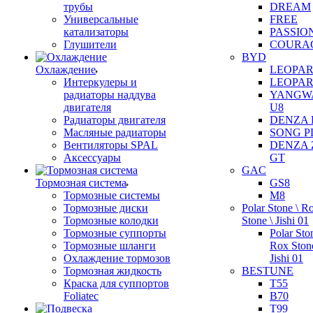
трубы
DREAM
Универсальные
FREE
катализаторы
PASSIO
Глушители
COURA
BYD
Охлаждение
LEOPAR
Интеркулеры и
LEOPAR
радиаторы наддува
YANGW
двигателя
U8
Радиаторы двигателя
DENZA 
Масляные радиаторы
SONG P
Вентиляторы SPAL
DENZA 
Аксессуары
GT
GAC
Тормозная система
GS8
Тормозные системы
M8
Тормозные диски
Polar Stone \ R
Тормозные колодки
Stone \ Jishi 01
Тормозные суппорты
Polar Sto
Тормозные шланги
Rox Stone
Охлаждение тормозов
Jishi 01
Тормозная жидкость
BESTUNE
Краска для суппортов
T55
Foliatec
B70
T99