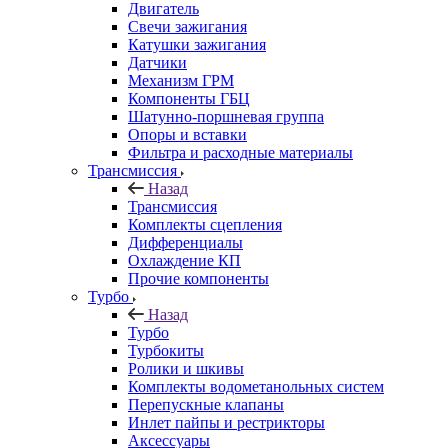
Двигатель
Свечи зажигания
Катушки зажигания
Датчики
Механизм ГРМ
Компоненты ГБЦ
Шатунно-поршневая группа
Опоры и вставки
Фильтра и расходные материалы
Трансмиссия
Назад
Трансмиссия
Комплекты сцепления
Дифференциалы
Охлаждение КП
Прочие компоненты
Турбо
Назад
Турбо
Турбокиты
Ролики и шкивы
Комплекты водометанольных систем
Перепускные клапаны
Инлет пайпы и рестрикторы
Аксессуары