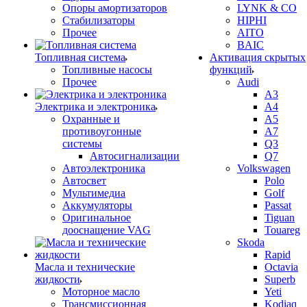
Опоры амортизаторов
LYNK & CO
Стабилизаторы
HIPHI
Прочее
AITO
BAIC
Топливная система
Активация скрытых
Топливные насосы
функций
Прочее
Audi
A3
Электрика и электроника
A4
Охранные и
A5
противоугонные
A7
системы
Q3
Автосигнализации
Q7
Автоэлектроника
Volkswagen
Автосвет
Polo
Мультимедиа
Golf
Аккумуляторы
Passat
Оригинальное
Tiguan
дооснащение VAG
Touareg
Skoda
Rapid
Масла и технические
Octavia
жидкости
Superb
Моторное масло
Yeti
Трансмиссионная
Kodiaq