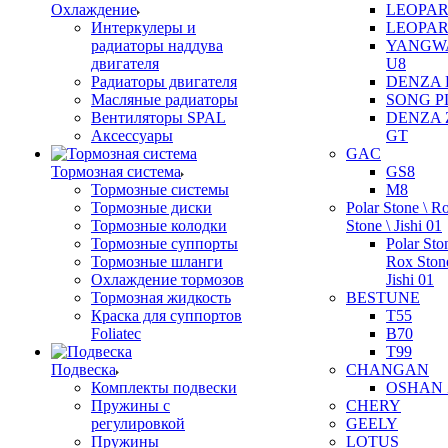
Охлаждение
LEOPAR
Интеркулеры и
LEOPAR
радиаторы наддува
YANGW
двигателя
U8
Радиаторы двигателя
DENZA 
Масляные радиаторы
SONG P
Вентиляторы SPAL
DENZA 
Аксессуары
GT
GAC
Тормозная система
GS8
Тормозные системы
M8
Тормозные диски
Polar Stone \ R
Тормозные колодки
Stone \ Jishi 01
Тормозные суппорты
Polar Sto
Тормозные шланги
Rox Stone
Охлаждение тормозов
Jishi 01
Тормозная жидкость
BESTUNE
Краска для суппортов
T55
Foliatec
B70
T99
Подвеска
CHANGAN
Комплекты подвески
OSHAN 
Пружины с
CHERY
регулировкой
GEELY
Пружины
LOTUS