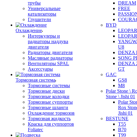
трубы
DREAM
Универсальные
FREE
катализаторы
PASSIO
Глушители
COURA
BYD
Охлаждение
LEOPAR
Интеркулеры и
LEOPAR
радиаторы наддува
YANGW
двигателя
U8
Радиаторы двигателя
DENZA 
Масляные радиаторы
SONG P
Вентиляторы SPAL
DENZA 
Аксессуары
GT
GAC
Тормозная система
GS8
Тормозные системы
M8
Тормозные диски
Polar Stone \ R
Тормозные колодки
Stone \ Jishi 01
Тормозные суппорты
Polar Sto
Тормозные шланги
Rox Stone
Охлаждение тормозов
Jishi 01
Тормозная жидкость
BESTUNE
Краска для суппортов
T55
Foliatec
B70
T99