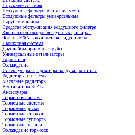
Впускные системы
Воздушные фильтры в штатное место
Воздушные фильтры универсальные
Парубки и пайпы
Средства обслуживания воздушного фильтра
Защитные чехлы для воздушных фильтров
Фильтр K&N лодки, катера, гидроциклы
Выхлопная система
Даунпайпы/приемные трубы
Универсальные катализаторы
Глушители
Охлаждение
Интеркулеры и радиаторы наддува двигателя
Радиаторы двигателя
Масляные радиаторы
Вентиляторы SPAL
Аксессуары
Тормозная система
Тормозные системы
Тормозные диски
Тормозные колодки
Тормозные суппорты
Тормозные шланги
Охлаждение тормозов