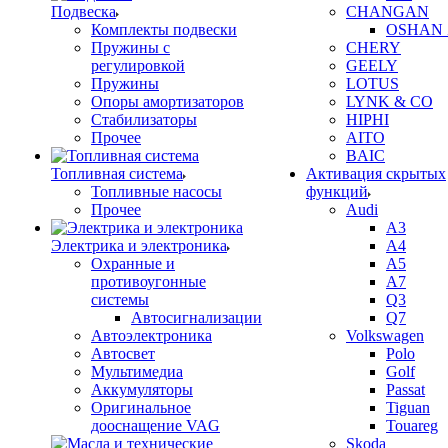
Подвеска
CHANGAN
Комплекты подвески
OSHAN 
Пружины с
CHERY
регулировкой
GEELY
Пружины
LOTUS
Опоры амортизаторов
LYNK & CO
Стабилизаторы
HIPHI
Прочее
AITO
BAIC
Топливная система
Активация скрытых
Топливные насосы
функций
Прочее
Audi
A3
Электрика и электроника
A4
Охранные и
A5
противоугонные
A7
системы
Q3
Автосигнализации
Q7
Автоэлектроника
Volkswagen
Автосвет
Polo
Мультимедиа
Golf
Аккумуляторы
Passat
Оригинальное
Tiguan
дооснащение VAG
Touareg
Skoda