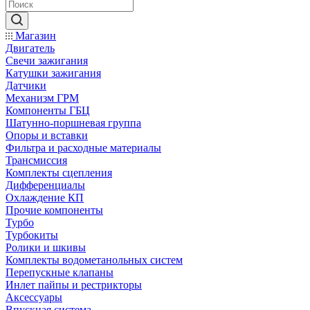
Магазин
Двигатель
Свечи зажигания
Катушки зажигания
Датчики
Механизм ГРМ
Компоненты ГБЦ
Шатунно-поршневая группа
Опоры и вставки
Фильтра и расходные материалы
Трансмиссия
Комплекты сцепления
Дифференциалы
Охлаждение КП
Прочие компоненты
Турбо
Турбокиты
Ролики и шкивы
Комплекты водометанольных систем
Перепускные клапаны
Инлет пайпы и рестрикторы
Аксессуары
Впускная система