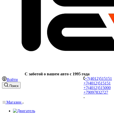
C заботой о вашем авто с 1995 года
+7(4012)515151
Войти
+7(4012)515151
Поиск
+7(4012)515000
+79097832727
Магазин