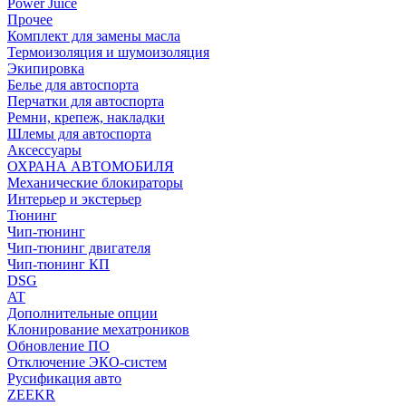
Power Juice
Прочее
Комплект для замены масла
Термоизоляция и шумоизоляция
Экипировка
Белье для автоспорта
Перчатки для автоспорта
Ремни, крепеж, накладки
Шлемы для автоспорта
Аксессуары
ОХРАНА АВТОМОБИЛЯ
Механические блокираторы
Интерьер и экстерьер
Тюнинг
Чип-тюнинг
Чип-тюнинг двигателя
Чип-тюнинг КП
DSG
AT
Дополнительные опции
Клонирование мехатроников
Обновление ПО
Отключение ЭКО-систем
Русификация авто
ZEEKR