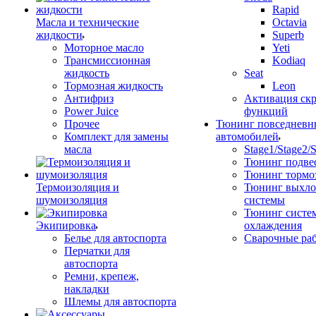
Rapid
Масла и технические
Octavia
жидкости
Superb
Моторное масло
Yeti
Трансмиссионная
Kodiaq
жидкость
Seat
Тормозная жидкость
Leon
Антифриз
Активация ск
Power Juice
функций
Прочее
Тюнинг повседневн
Комплект для замены
автомобилей
масла
Stage1/Stage2/
Тюнинг подве
Тюнинг тормо
Термоизоляция и
Тюнинг выхл
шумоизоляция
системы
Тюнинг систе
Экипировка
охлаждения
Белье для автоспорта
Сварочные ра
Перчатки для
автоспорта
Ремни, крепеж,
накладки
Шлемы для автоспорта