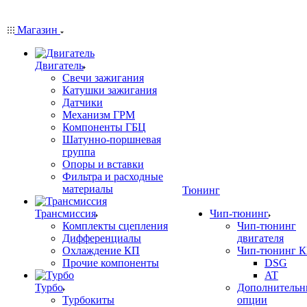
Магазин
Двигатель
Свечи зажигания
Катушки зажигания
Датчики
Механизм ГРМ
Компоненты ГБЦ
Шатунно-поршневая
группа
Опоры и вставки
Фильтра и расходные
материалы
Тюнинг
Трансмиссия
Чип-тюнинг
Комплекты сцепления
Чип-тюнинг
Дифференциалы
двигателя
Охлаждение КП
Чип-тюнинг 
Прочие компоненты
DSG
AT
Турбо
Дополнительн
Турбокиты
опции