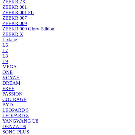
ZEEKR 7X
ZEEKR 001
ZEEKR 001 FL
ZEEKR 007
ZEEKR 009
ZEEKR 009 Glory Edition
ZEEKR X
Lixiang
L6
L7
L8
L9
MEGA
ONE
VOYAH
DREAM
FREE
PASSION
COURAGE
BYD
LEOPARD 5
LEOPARD 8
YANGWANG U8
DENZA D9
SONG PLUS