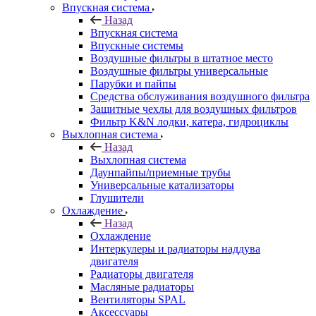
Впускная система
Назад
Впускная система
Впускные системы
Воздушные фильтры в штатное место
Воздушные фильтры универсальные
Парубки и пайпы
Средства обслуживания воздушного фильтра
Защитные чехлы для воздушных фильтров
Фильтр K&N лодки, катера, гидроциклы
Выхлопная система
Назад
Выхлопная система
Даунпайпы/приемные трубы
Универсальные катализаторы
Глушители
Охлаждение
Назад
Охлаждение
Интеркулеры и радиаторы наддува
двигателя
Радиаторы двигателя
Масляные радиаторы
Вентиляторы SPAL
Аксессуары