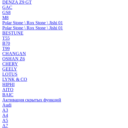
DENZA Z9 GT
GAC
GS8
M8
Polar Stone \ Rox Stone \ Jishi 01
Polar Stone \ Rox Stone \ Jishi 01
BESTUNE
T55
B70
T99
CHANGAN
OSHAN Z6
CHERY
GEELY
LOTUS
LYNK & CO
HIPHI
AITO
BAIC
Активация скрытых функций
Audi
A3
A4
A5
A7