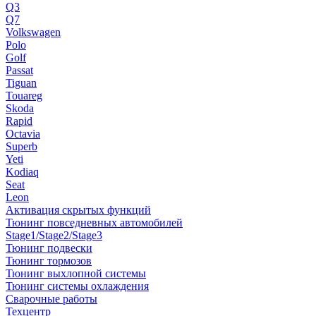
Q3
Q7
Volkswagen
Polo
Golf
Passat
Tiguan
Touareg
Skoda
Rapid
Octavia
Superb
Yeti
Kodiaq
Seat
Leon
Активация скрытых функций
Тюнинг повседневных автомобилей
Stage1/Stage2/Stage3
Тюнинг подвески
Тюнинг тормозов
Тюнинг выхлопной системы
Тюнинг системы охлаждения
Сварочные работы
Техцентр