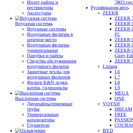
Инлет пайпы и
ЭКО-сис
рестрикторы
Русификация авто
Аксессуары
ZEEKR
ZEEKR 
Впускная система
ZEEKR 
Впускные системы
ZEEKR 
Воздушные фильтры в
FL
штатное место
ZEEKR 
Воздушные фильтры
ZEEKR 
универсальные
ZEEKR 
Парубки и пайпы
Glory Edi
Средства обслуживания
ZEEKR 
воздушного фильтра
Lixiang
Защитные чехлы для
L6
воздушных фильтров
L7
Фильтр K&N лодки,
L8
катера, гидроциклы
L9
MEGA
Выхлопная система
ONE
Даунпайпы/приемные
VOYAH
трубы
DREAM
Универсальные
FREE
катализаторы
PASSIO
Глушители
COURA
BYD