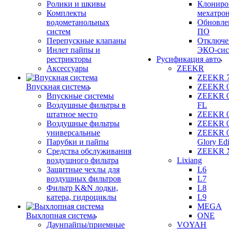
Ролики и шкивы
Клониро
Комплекты
мехатро
водометанольных
Обновле
систем
ПО
Перепускные клапаны
Отключе
Инлет пайпы и
ЭКО-сис
рестрикторы
Русификация авто
Аксессуары
ZEEKR
ZEEKR 
Впускная система
ZEEKR 
Впускные системы
ZEEKR 
Воздушные фильтры в
FL
штатное место
ZEEKR 
Воздушные фильтры
ZEEKR 
универсальные
ZEEKR 
Парубки и пайпы
Glory Edi
Средства обслуживания
ZEEKR 
воздушного фильтра
Lixiang
Защитные чехлы для
L6
воздушных фильтров
L7
Фильтр K&N лодки,
L8
катера, гидроциклы
L9
MEGA
Выхлопная система
ONE
Даунпайпы/приемные
VOYAH