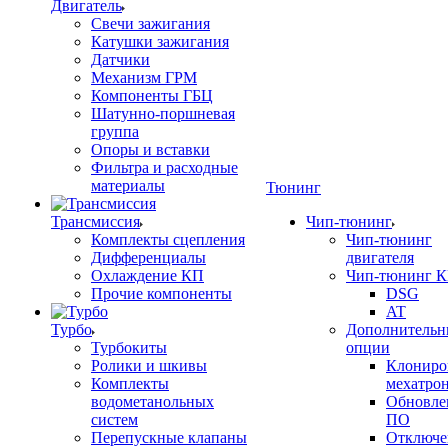
Двигатель
Свечи зажигания
Катушки зажигания
Датчики
Механизм ГРМ
Компоненты ГБЦ
Шатунно-поршневая
группа
Опоры и вставки
Фильтра и расходные
материалы
Тюнинг
Трансмиссия
Чип-тюнинг
Комплекты сцепления
Чип-тюнинг
Дифференциалы
двигателя
Охлаждение КП
Чип-тюнинг 
Прочие компоненты
DSG
AT
Турбо
Дополнительн
Турбокиты
опции
Ролики и шкивы
Клониро
Комплекты
мехатро
водометанольных
Обновле
систем
ПО
Перепускные клапаны
Отключе