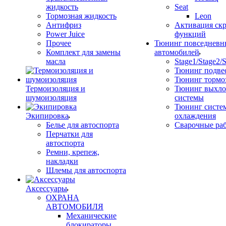
жидкость
Seat
Тормозная жидкость
Leon
Антифриз
Активация ск
Power Juice
функций
Прочее
Тюнинг повседневн
Комплект для замены
автомобилей
масла
Stage1/Stage2/
Тюнинг подве
Тюнинг тормо
Термоизоляция и
Тюнинг выхл
шумоизоляция
системы
Тюнинг систе
Экипировка
охлаждения
Белье для автоспорта
Сварочные ра
Перчатки для
автоспорта
Ремни, крепеж,
накладки
Шлемы для автоспорта
Аксессуары
ОХРАНА
АВТОМОБИЛЯ
Механические
блокираторы